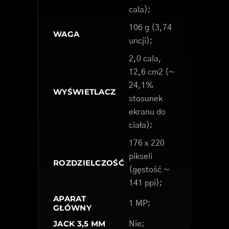
cala);
106 g (3,74
WAGA
uncji);
2,0 cala,
12,6 cm2 (~
24,1%
WYŚWIETLACZ
stosunek
ekranu do
ciała);
176 x 220
pikseli
ROZDZIELCZOŚĆ
(gęstość ~
141 ppi);
APARAT
1 MP;
GŁÓWNY
JACK 3,5 MM
Nie;