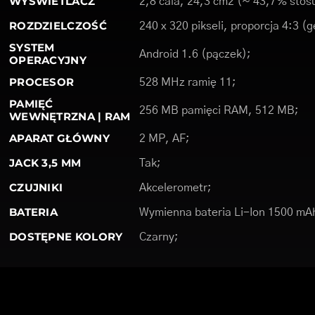
WYŚWIETLACZ
2,8 cala, 24,3 cm2 (~ 43,7% stosu
ROZDZIELCZOŚĆ
240 x 320 pikseli, proporcja 4:3 (
SYSTEM
Android 1.6 (pączek);
OPERACYJNY
PROCESOR
528 MHz ramię 11;
PAMIĘĆ
256 MB pamięci RAM, 512 MB;
WEWNĘTRZNA | RAM
APARAT GŁÓWNY
2 MP, AF;
JACK 3,5 MM
Tak;
CZUJNIKI
Akcelerometr;
BATERIA
Wymienna bateria Li-Ion 1500 mA
DOSTĘPNE KOLORY
Czarny;