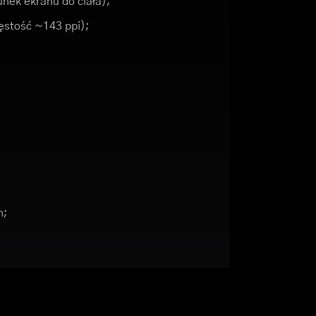
nek ekranu do ciała);
gęstość ~143 ppi);
h;