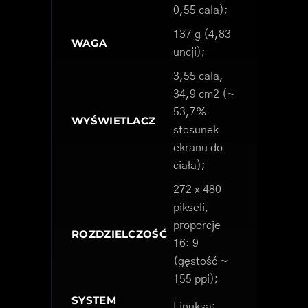
0,55 cala);
137 g (4,83
WAGA
uncji);
3,55 cala,
34,9 cm2 (~
53,7%
WYŚWIETLACZ
stosunek
ekranu do
ciała);
272 x 480
pikseli,
proporcje
ROZDZIELCZOŚĆ
16: 9
(gęstość ~
155 ppi);
SYSTEM
Linuksa;