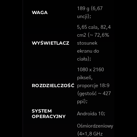
189 g (6,67
WAGA
uncji);
5,65 cala, 82,4
cm2 (~ 72,6%
WYŚWIETLACZ
stosunek
ekranu do
ciała);
1080 x 2160
pikseli,
ROZDZIELCZOŚĆ
proporcje 18:9
(gęstość ~ 427
ppi);
SYSTEM
Androida 10;
OPERACYJNY
Ośmiordzeniowy
(4×1,8 GHz