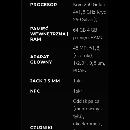
PROCESOR
Kryo 250 Gold i
4×1,8 GHz Kryo
250 Silver);
PAMIĘĆ
64 GB 4 GB
WEWNĘTRZNA |
pamięci RAM;
RAM
48 MP, f/1,8,
(szeroki),
APARAT
GŁÓWNY
1/2,0", 0,8 µm,
PDAF;
JACK 3,5 MM
Tak;
NFC
Tak;
Odcisk palca
(montowany z
tyłu),
akcelerometr,
CZUJNIKI