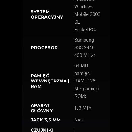
Windows
SYSTEM
Mobile 2003
OPERACYJNY
SE
PocketPC;
Samsung
PROCESOR
S3C 2440
400 MHz;
64 MB
pamięci
PAMIĘĆ
WEWNĘTRZNA |
RAM, 128
RAM
MB pamięci
ROM;
APARAT
1,3 MP;
GŁÓWNY
JACK 3,5 MM
Nie;
CZUJNIKI
;