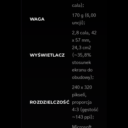
cala);
170 g (6,00
WAGA
uncji);
2,8 cala, 42
x 57 mm,
24,3 cm2
WYŚWIETLACZ
(~35,8%
stosunek
ekranu do
obudowy);
240 x 320
pikseli,
ROZDZIELCZOŚĆ
proporcja
4:3 (gęstość
~143 ppi);
Microsoft