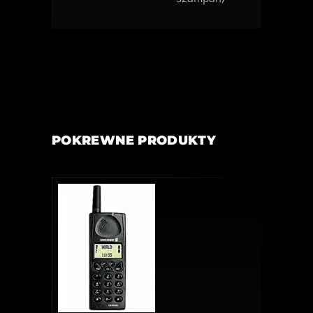
POKREWNE PRODUKTY