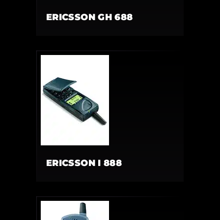
ERICSSON GH 688
ERICSSON I 888