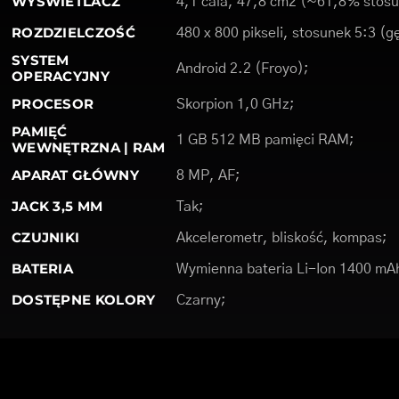
WYŚWIETLACZ
4,1 cala, 47,8 cm2 (~61,8% stosu
ROZDZIELCZOŚĆ
480 x 800 pikseli, stosunek 5:3 (g
SYSTEM
Android 2.2 (Froyo);
OPERACYJNY
PROCESOR
Skorpion 1,0 GHz;
PAMIĘĆ
1 GB 512 MB pamięci RAM;
WEWNĘTRZNA | RAM
APARAT GŁÓWNY
8 MP, AF;
JACK 3,5 MM
Tak;
CZUJNIKI
Akcelerometr, bliskość, kompas;
BATERIA
Wymienna bateria Li-Ion 1400 mA
DOSTĘPNE KOLORY
Czarny;