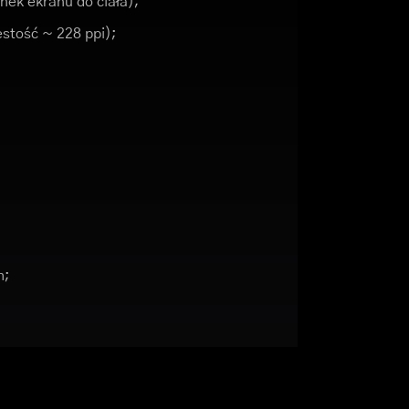
nek ekranu do ciała);
ęstość ~ 228 ppi);
h;