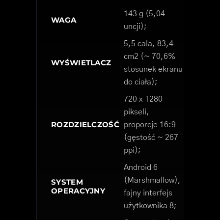
143 g (5,04
WAGA
uncji);
5,5 cala, 83,4
cm2 (~ 70,6%
WYŚWIETLACZ
stosunek ekranu
do ciała);
720 x 1280
pikseli,
ROZDZIELCZOŚĆ
proporcje 16:9
(gęstość ~ 267
ppi);
Android 6
(Marshmallow),
SYSTEM
OPERACYJNY
fajny interfejs
użytkownika 8;