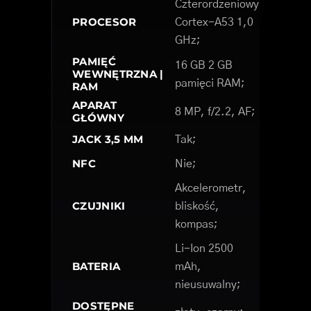
Czterordzeniowy
PROCESOR
Cortex-A53 1,0
GHz;
PAMIĘĆ
16 GB 2 GB
WEWNĘTRZNA |
pamięci RAM;
RAM
APARAT
8 MP, f/2.2, AF;
GŁÓWNY
JACK 3,5 MM
Tak;
NFC
Nie;
Akcelerometr,
CZUJNIKI
bliskość,
kompas;
Li-Ion 2500
BATERIA
mAh,
nieusuwalny;
DOSTĘPNE