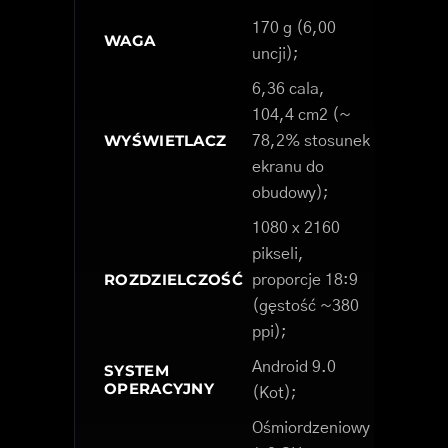
170 g (6,00
WAGA
uncji);
6,36 cala,
104,4 cm2 (~
WYŚWIETLACZ
78,2% stosunek
ekranu do
obudowy);
1080 x 2160
pikseli,
ROZDZIELCZOŚĆ
proporcje 18:9
(gęstość ~380
ppi);
Android 9.0
SYSTEM
OPERACYJNY
(Kot);
Ośmiordzeniowy