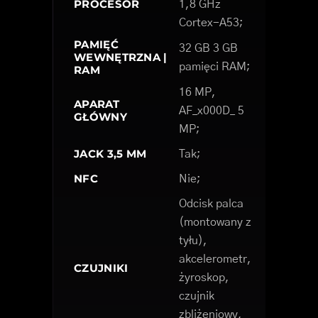
PROCESOR
1,8 GHz
Cortex-A53;
PAMIĘĆ
32 GB 3 GB
WEWNĘTRZNA |
pamięci RAM;
RAM
16 MP,
APARAT
AF_x000D_ 5
GŁÓWNY
MP;
JACK 3,5 MM
Tak;
NFC
Nie;
Odcisk palca
(montowany z
tyłu),
akcelerometr,
CZUJNIKI
żyroskop,
czujnik
zbliżeniowy,