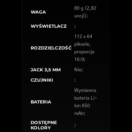
80 g (2,82
WAGA
uncji);
WYŚWIETLACZ
;
112 x 64
piksele,
ROZDZIELCZOŚĆ
proporcje
16:9;
JACK 3,5 MM
Nie;
CZUJNIKI
;
Wymienna
bateria Li-
BATERIA
Ion 650
mAh;
DOSTĘPNE
;
KOLORY