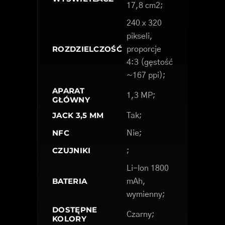
17,8 cm2;
240 x 320
pikseli,
ROZDZIELCZOŚĆ
proporcje
4:3 (gęstość
~167 ppi);
APARAT
1,3 MP;
GŁÓWNY
JACK 3,5 MM
Tak;
NFC
Nie;
CZUJNIKI
;
Li-Ion 1800
BATERIA
mAh,
wymienny;
DOSTĘPNE
Czarny;
KOLORY