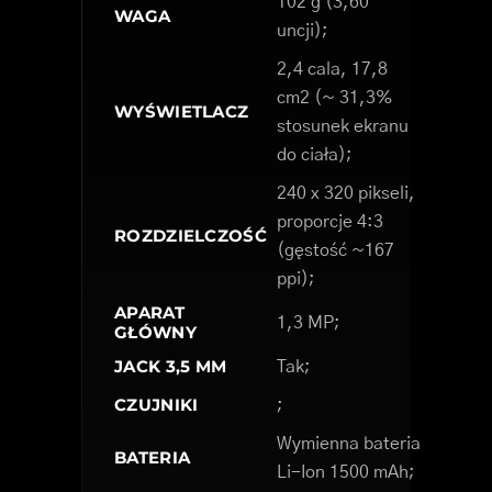
102 g (3,60
WAGA
uncji);
2,4 cala, 17,8
cm2 (~ 31,3%
WYŚWIETLACZ
stosunek ekranu
do ciała);
240 x 320 pikseli,
proporcje 4:3
ROZDZIELCZOŚĆ
(gęstość ~167
ppi);
APARAT
1,3 MP;
GŁÓWNY
JACK 3,5 MM
Tak;
CZUJNIKI
;
Wymienna bateria
BATERIA
Li-Ion 1500 mAh;