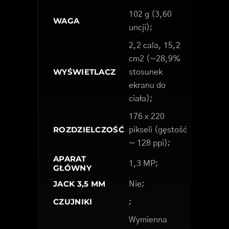
102 g (3,60
WAGA
uncji);
2,2 cala, 15,2
cm2 (~28,9%
WYŚWIETLACZ
stosunek
ekranu do
ciała);
176 x 220
ROZDZIELCZOŚĆ
pikseli (gęstość
~ 128 ppi);
APARAT
1,3 MP;
GŁÓWNY
JACK 3,5 MM
Nie;
CZUJNIKI
;
Wymienna