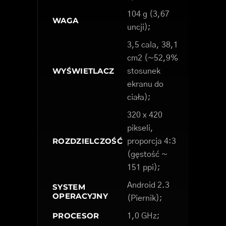
104 g (3,67
WAGA
uncji);
3,5 cala, 38,1
cm2 (~52,9%
WYŚWIETLACZ
stosunek
ekranu do
ciała);
320 x 420
pikseli,
ROZDZIELCZOŚĆ
proporcja 4:3
(gęstość ~
151 ppi);
Android 2.3
SYSTEM
OPERACYJNY
(Piernik);
PROCESOR
1,0 GHz;