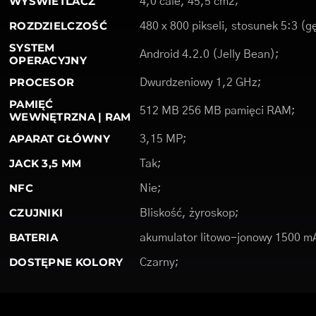
WYŚWIETLACZ
4,0 cale, 45,5 cm2;
ROZDZIELCZOŚĆ
480 x 800 pikseli, stosunek 5:3 (g
SYSTEM
Android 4.2.0 (Jelly Bean);
OPERACYJNY
PROCESOR
Dwurdzeniowy 1,2 GHz;
PAMIĘĆ
512 MB 256 MB pamięci RAM;
WEWNĘTRZNA | RAM
APARAT GŁÓWNY
3,15 MP;
JACK 3,5 MM
Tak;
NFC
Nie;
CZUJNIKI
Bliskość, żyroskop;
BATERIA
akumulator litowo-jonowy 1500 m
DOSTĘPNE KOLORY
Czarny;