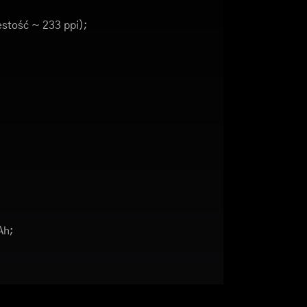
ęstość ~ 233 ppi);
Ah;