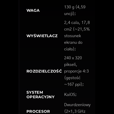
130 g (4,59
WAGA
uncji);
2,4 cala, 17,8
cm2 (~21,5%
WYŚWIETLACZ
stosunek
ekranu do
ciała);
240 x 320
pikseli,
ROZDZIELCZOŚĆ
proporcje 4:3
(gęstość
~167 ppi);
SYSTEM
KaiOS;
OPERACYJNY
Dwurdzeniowy
PROCESOR
(2×1,3 GHz