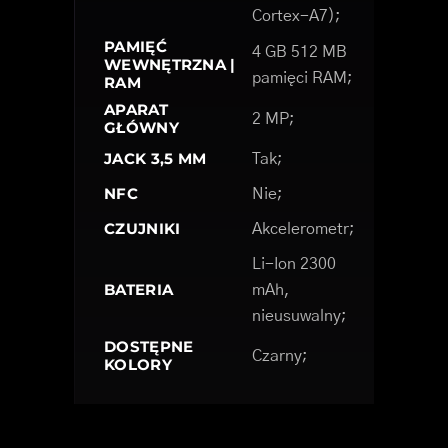
Cortex-A7);
PAMIĘĆ
4 GB 512 MB
WEWNĘTRZNA |
pamięci RAM;
RAM
APARAT
2 MP;
GŁÓWNY
JACK 3,5 MM
Tak;
NFC
Nie;
CZUJNIKI
Akcelerometr;
Li-Ion 2300
BATERIA
mAh,
nieusuwalny;
DOSTĘPNE
Czarny;
KOLORY