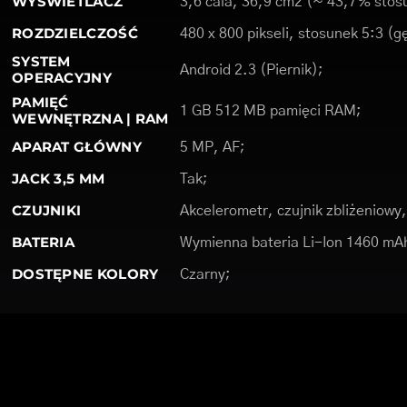
WYŚWIETLACZ
3,6 cala, 36,9 cm2 (~ 43,7% stosu
ROZDZIELCZOŚĆ
480 x 800 pikseli, stosunek 5:3 (g
SYSTEM
Android 2.3 (Piernik);
OPERACYJNY
PAMIĘĆ
1 GB 512 MB pamięci RAM;
WEWNĘTRZNA | RAM
APARAT GŁÓWNY
5 MP, AF;
JACK 3,5 MM
Tak;
CZUJNIKI
Akcelerometr, czujnik zbliżeniow
BATERIA
Wymienna bateria Li-Ion 1460 mA
DOSTĘPNE KOLORY
Czarny;