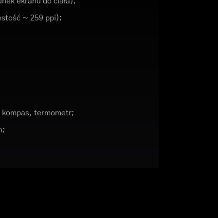
nek ekranu do ciała);
ęstość ~ 259 ppi);
y, kompas, termometr;
h;