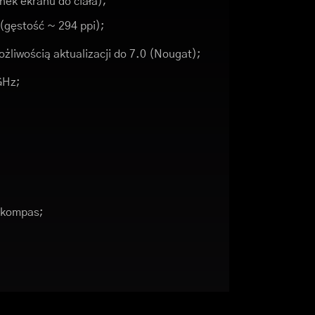
nek ekranu do ciała);
 (gęstość ~ 294 ppi);
żliwością aktualizacji do 7.0 (Nougat);
GHz;
, kompas;