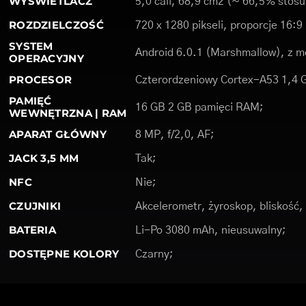
WYŚWIETLACZ
5,0 cali, 68,9 cm2 (~ 66,5% stosu
ROZDZIELCZOŚĆ
720 x 1280 pikseli, proporcje 16:9
SYSTEM
Android 6.0.1 (Marshmallow), z mo
OPERACYJNY
PROCESOR
Czterordzeniowy Cortex-A53 1,4 
PAMIĘĆ
16 GB 2 GB pamięci RAM;
WEWNĘTRZNA | RAM
APARAT GŁÓWNY
8 MP, f/2,0, AF;
JACK 3,5 MM
Tak;
NFC
Nie;
CZUJNIKI
Akcelerometr, żyroskop, bliskość
BATERIA
Li-Po 3080 mAh, nieusuwalny;
DOSTĘPNE KOLORY
Czarny;