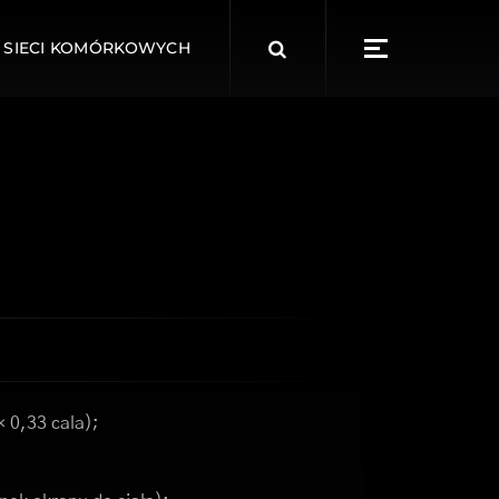
Search
 SIECI KOMÓRKOWYCH
for:
× 0,33 cala);