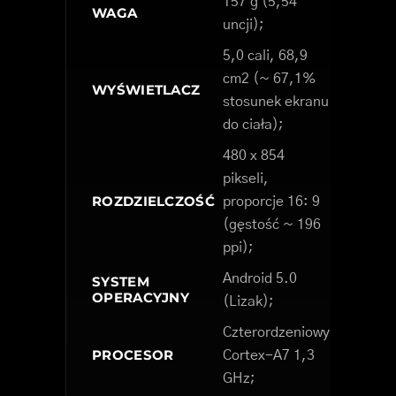
157 g (5,54
WAGA
uncji);
5,0 cali, 68,9
cm2 (~ 67,1%
WYŚWIETLACZ
stosunek ekranu
do ciała);
480 x 854
pikseli,
ROZDZIELCZOŚĆ
proporcje 16: 9
(gęstość ~ 196
ppi);
Android 5.0
SYSTEM
OPERACYJNY
(Lizak);
Czterordzeniowy
PROCESOR
Cortex-A7 1,3
GHz;