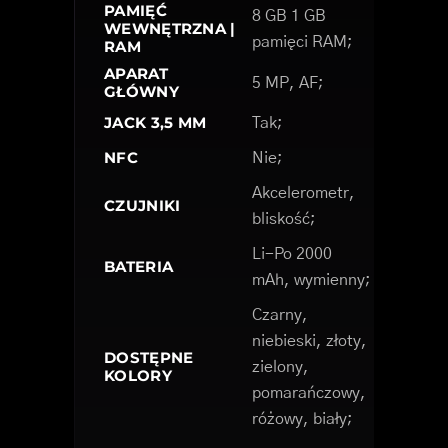
PAMIĘĆ
8 GB 1 GB
WEWNĘTRZNA |
pamięci RAM;
RAM
APARAT
5 MP, AF;
GŁÓWNY
JACK 3,5 MM
Tak;
NFC
Nie;
Akcelerometr,
CZUJNIKI
bliskość;
Li-Po 2000
BATERIA
mAh, wymienny;
Czarny,
niebieski, złoty,
DOSTĘPNE
zielony,
KOLORY
pomarańczowy,
różowy, biały;