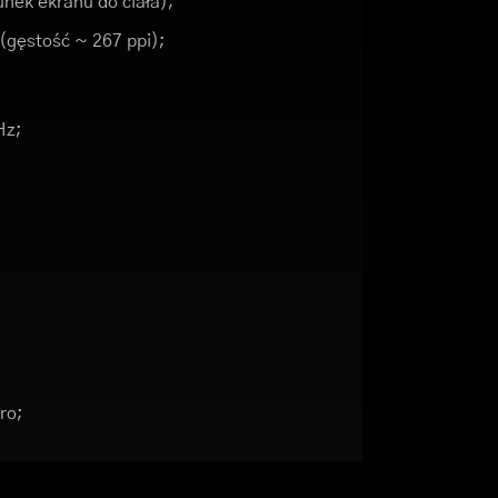
nek ekranu do ciała);
 (gęstość ~ 267 ppi);
Hz;
ro;