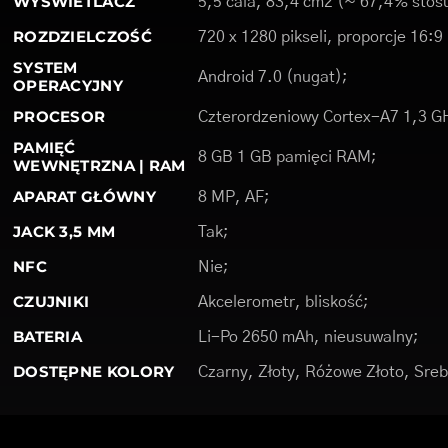
WYŚWIETLACZ
5,5 cala, 83,4 cm2 (~ 67,4% stosu
ROZDZIELCZOŚĆ
720 x 1280 pikseli, proporcje 16:9
SYSTEM
Android 7.0 (nugat);
OPERACYJNY
PROCESOR
Czterordzeniowy Cortex-A7 1,3 G
PAMIĘĆ
8 GB 1 GB pamięci RAM;
WEWNĘTRZNA | RAM
APARAT GŁÓWNY
8 MP, AF;
JACK 3,5 MM
Tak;
NFC
Nie;
CZUJNIKI
Akcelerometr, bliskość;
BATERIA
Li-Po 2650 mAh, nieusuwalny;
DOSTĘPNE KOLORY
Czarny, Złoty, Różowe Złoto, Sreb