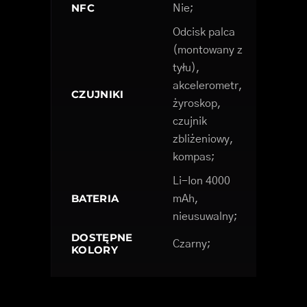
NFC
Nie;
Odcisk palca
(montowany z
tyłu),
akcelerometr,
CZUJNIKI
żyroskop,
czujnik
zbliżeniowy,
kompas;
Li-Ion 4000
BATERIA
mAh,
nieusuwalny;
DOSTĘPNE
Czarny;
KOLORY