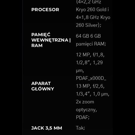
(4×2,2 GHz
PROCESOR
Kryo 260 Gold i
4×1,8 GHz Kryo
260 Silver);
PAMIĘĆ
64 GB 6 GB
WEWNĘTRZNA |
pamięci RAM;
RAM
12 MP, f/1,8,
1/2,8", 1,29
µm,
PDAF_x000D_
APARAT
13 MP, f/2,6,
GŁÓWNY
1/3,4", 1,0 µm,
2х zoom
optyczny,
PDAF;
JACK 3,5 MM
Tak;