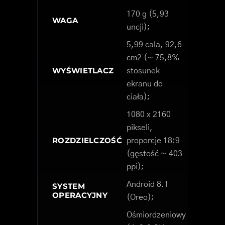
170 g (5,93
WAGA
uncji);
5,99 cala, 92,6
cm2 (~ 75,8%
WYŚWIETLACZ
stosunek
ekranu do
ciała);
1080 x 2160
pikseli,
ROZDZIELCZOŚĆ
proporcje 18:9
(gęstość ~ 403
ppi);
Android 8.1
SYSTEM
OPERACYJNY
(Oreo);
Ośmiordzeniowy