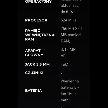
OPERACYJNY
aktualizacji
do 6.0;
PROCESOR
624 MHz;
256 MB 256
PAMIĘĆ
WEWNĘTRZNA |
MB pamięci
RAM
RAM;
3,15 MP,
APARAT
GŁÓWNY
AF;
JACK 3,5 MM
Tak;
CZUJNIKI
;
Wymienna
bateria Li-
BATERIA
Ion 1500
mAh;