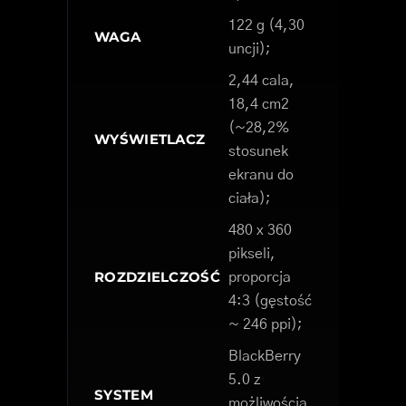
122 g (4,30
WAGA
uncji);
2,44 cala,
18,4 cm2
(~28,2%
WYŚWIETLACZ
stosunek
ekranu do
ciała);
480 x 360
pikseli,
ROZDZIELCZOŚĆ
proporcja
4:3 (gęstość
~ 246 ppi);
BlackBerry
5.0 z
SYSTEM
możliwością