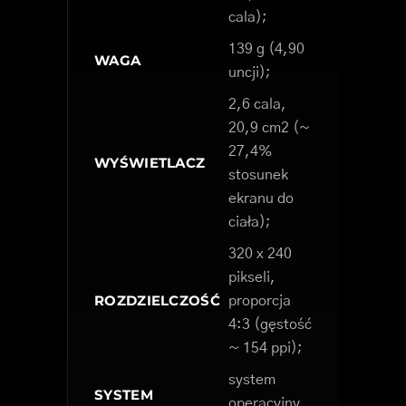
cala);
139 g (4,90
WAGA
uncji);
2,6 cala,
20,9 cm2 (~
27,4%
WYŚWIETLACZ
stosunek
ekranu do
ciała);
320 x 240
pikseli,
ROZDZIELCZOŚĆ
proporcja
4:3 (gęstość
~ 154 ppi);
system
SYSTEM
operacyjny