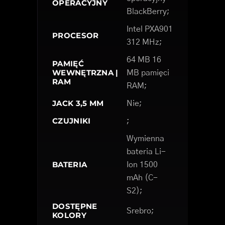
OPERACYJNY
BlackBerry;
Intel PXA901
PROCESOR
312 MHz;
64 MB 16
PAMIĘĆ
WEWNĘTRZNA |
MB pamięci
RAM
RAM;
JACK 3,5 MM
Nie;
CZUJNIKI
;
Wymienna
bateria Li-
BATERIA
Ion 1500
mAh (C-
S2);
DOSTĘPNE
Srebro;
KOLORY