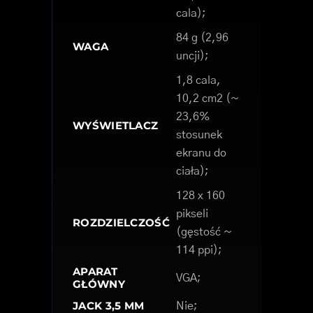
cala);
84 g (2,96
WAGA
uncji);
1,8 cala,
10,2 cm2 (~
23,6%
WYŚWIETLACZ
stosunek
ekranu do
ciała);
128 x 160
pikseli
ROZDZIELCZOŚĆ
(gęstość ~
114 ppi);
APARAT
VGA;
GŁÓWNY
JACK 3,5 MM
Nie;