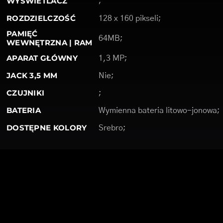
WYŚWIETLACZ
;
ROZDZIELCZOŚĆ
128 x 160 pikseli;
PAMIĘĆ
64MB;
WEWNĘTRZNA | RAM
APARAT GŁÓWNY
1,3 MP;
JACK 3,5 MM
Nie;
CZUJNIKI
;
BATERIA
Wymienna bateria litowo-jonowa;
DOSTĘPNE KOLORY
Srebro;