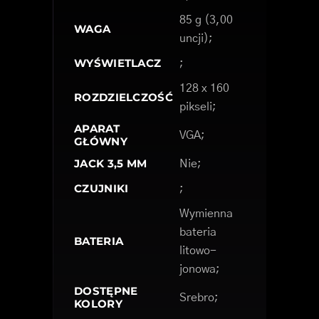
85 g (3,00
WAGA
uncji);
WYŚWIETLACZ
;
128 x 160
ROZDZIELCZOŚĆ
pikseli;
APARAT
VGA;
GŁÓWNY
JACK 3,5 MM
Nie;
CZUJNIKI
;
Wymienna
bateria
BATERIA
litowo-
jonowa;
DOSTĘPNE
Srebro;
KOLORY