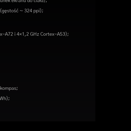
unek ekranu do ciała);
 (gęstość ~ 324 ppi);
x-A72 i 4×1,2 GHz Cortex-A53);
, kompas;
 Wh);