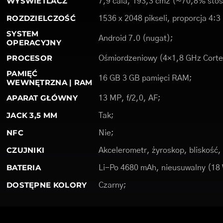
WYŚWIETLACZ
7,9 cala, 193,3 cm2 (~70,8% stos
ROZDZIELCZOŚĆ
1536 x 2048 pikseli, proporcja 4:3
SYSTEM
Android 7.0 (nugat);
OPERACYJNY
PROCESOR
Ośmiordzeniowy (4×1,8 GHz Corte
PAMIĘĆ
16 GB 3 GB pamięci RAM;
WEWNĘTRZNA | RAM
APARAT GŁÓWNY
13 MP, f/2,0, AF;
JACK 3,5 MM
Tak;
NFC
Nie;
CZUJNIKI
Akcelerometr, żyroskop, bliskość
BATERIA
Li-Po 4680 mAh, nieusuwalny (18
DOSTĘPNE KOLORY
Czarny;