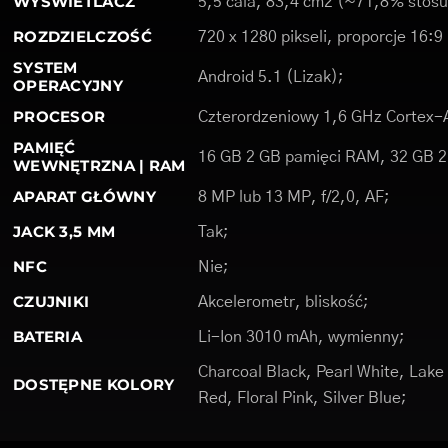
WYŚWIETLACZ
5,5 cala, 83,4 cm2 (~71,8% stosu
ROZDZIELCZOŚĆ
720 x 1280 pikseli, proporcje 16:9
SYSTEM
Android 5.1 (Lizak);
OPERACYJNY
PROCESOR
Czterordzeniowy 1,6 GHz Cortex-
PAMIĘĆ
16 GB 2 GB pamięci RAM, 32 GB 
WEWNĘTRZNA | RAM
APARAT GŁÓWNY
8 MP lub 13 MP, f/2,0, AF;
JACK 3,5 MM
Tak;
NFC
Nie;
CZUJNIKI
Akcelerometr, bliskość;
BATERIA
Li-Ion 3010 mAh, wymienny;
Charcoal Black, Pearl White, Lake
DOSTĘPNE KOLORY
Red, Floral Pink, Silver Blue;