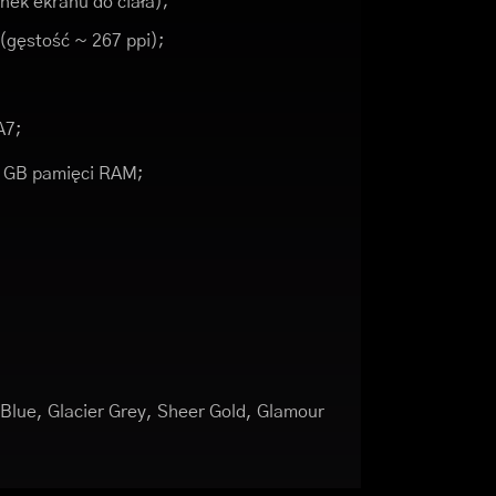
nek ekranu do ciała);
 (gęstość ~ 267 ppi);
A7;
2 GB pamięci RAM;
 Blue, Glacier Grey, Sheer Gold, Glamour