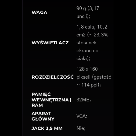
90 g (3,17
WAGA
uncji);
1,8 cala, 10,2
cm2 (~ 23,3%
WYŚWIETLACZ
stosunek
ekranu do
ciała);
128 x 160
ROZDZIELCZOŚĆ
pikseli (gęstość
~ 114 ppi);
PAMIĘĆ
WEWNĘTRZNA |
32MB;
RAM
APARAT
VGA;
GŁÓWNY
JACK 3,5 MM
Nie;