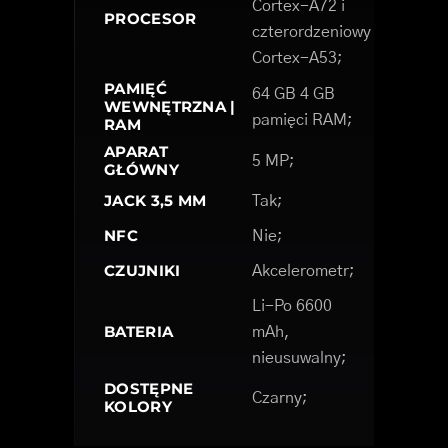
Cortex-A72 i
PROCESOR
czterordzeniowy
Cortex-A53;
PAMIĘĆ
64 GB 4 GB
WEWNĘTRZNA |
pamięci RAM;
RAM
APARAT
5 MP;
GŁÓWNY
JACK 3,5 MM
Tak;
NFC
Nie;
CZUJNIKI
Akcelerometr;
Li-Po 6600
BATERIA
mAh,
nieusuwalny;
DOSTĘPNE
Czarny;
KOLORY