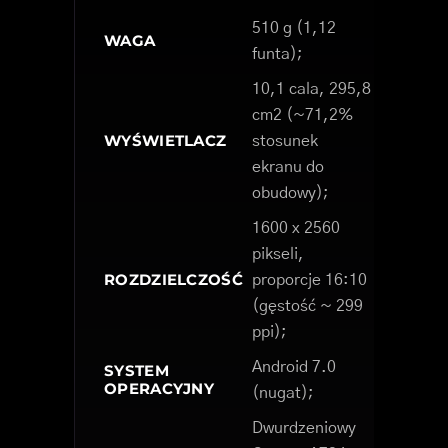
510 g (1,12
WAGA
funta);
10,1 cala, 295,8
cm2 (~71,2%
WYŚWIETLACZ
stosunek
ekranu do
obudowy);
1600 x 2560
pikseli,
ROZDZIELCZOŚĆ
proporcje 16:10
(gęstość ~ 299
ppi);
Android 7.0
SYSTEM
OPERACYJNY
(nugat);
Dwurdzeniowy