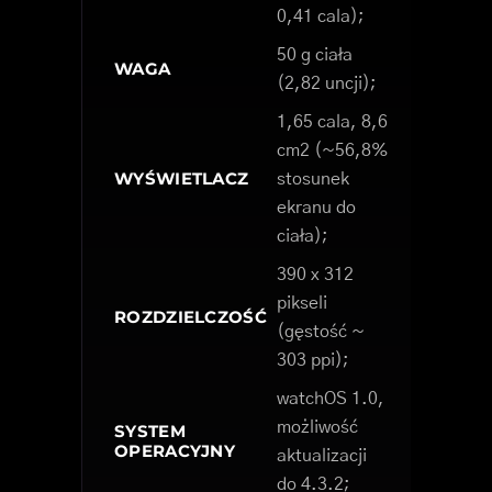
0,41 cala);
50 g ciała
WAGA
(2,82 uncji);
1,65 cala, 8,6
cm2 (~56,8%
WYŚWIETLACZ
stosunek
ekranu do
ciała);
390 x 312
pikseli
ROZDZIELCZOŚĆ
(gęstość ~
303 ppi);
watchOS 1.0,
możliwość
SYSTEM
OPERACYJNY
aktualizacji
do 4.3.2;