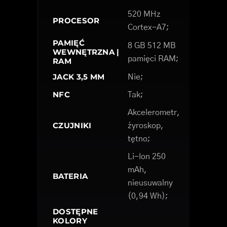
520 MHz
PROCESOR
Cortex-A7;
PAMIĘĆ
8 GB 512 MB
WEWNĘTRZNA |
pamięci RAM;
RAM
JACK 3,5 MM
Nie;
NFC
Tak;
Akcelerometr,
CZUJNIKI
żyroskop,
tętno;
Li-Ion 250
mAh,
BATERIA
nieusuwalny
(0,94 Wh);
DOSTĘPNE
KOLORY