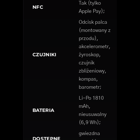
Tak (tylko
NFC
Apple Pay);
Odcisk palca
(montowany z
przodu),
akcelerometr,
CZUJNIKI
żyroskop,
czujnik
zbliżeniowy,
kompas,
barometr;
Li-Po 1810
mAh,
BATERIA
nieusuwalny
(6,9 Wh);
gwiezdna
DOSTĘPNE