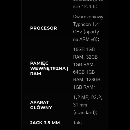
iOS 12.4.6;
Dwurdzeniowy
Typhoon 1,4
PROCESOR
GHz (oparty
na ARM v8);
16GB 1GB
RAM, 32GB
PAMIĘĆ
1GB RAM,
WEWNĘTRZNA |
64GB 1GB
RAM
RAM, 128GB
1GB RAM;
1,2 MP, f/2,2,
APARAT
31 mm
GŁÓWNY
(standard);
JACK 3,5 MM
Tak;