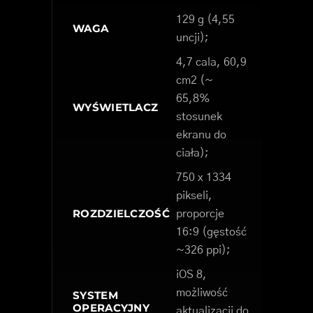
129 g (4,55
WAGA
uncji);
4,7 cala, 60,9
cm2 (~
65,8%
WYŚWIETLACZ
stosunek
ekranu do
ciała);
750 x 1334
pikseli,
ROZDZIELCZOŚĆ
proporcje
16:9 (gęstość
~326 ppi);
iOS 8,
możliwość
SYSTEM
OPERACYJNY
aktualizacji do