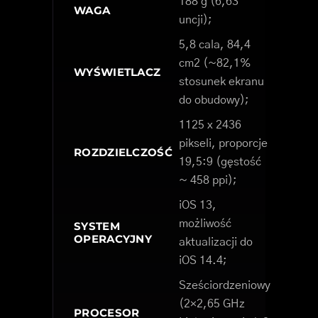
188 g (6,63
WAGA
uncji);
5,8 cala, 84,4
cm2 (~82,1%
WYŚWIETLACZ
stosunek ekranu
do obudowy);
1125 x 2436
pikseli, proporcje
ROZDZIELCZOŚĆ
19,5:9 (gęstość
~ 458 ppi);
iOS 13,
możliwość
SYSTEM
OPERACYJNY
aktualizacji do
iOS 14.4;
Sześciordzeniowy
(2×2,65 GHz
PROCESOR