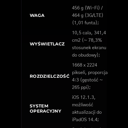
456 g (Wi-Fi) /
WAGA
464 g (3G/LTE)
(1,01 funta);
10,5 cala, 341,4
cm2 (~ 78,3%
WYŚWIETLACZ
stosunek ekranu
do obudowy);
1668 x 2224
pikseli, proporcja
ROZDZIELCZOŚĆ
4:3 (gęstość ~
265 ppi);
iOS 12.1.3,
możliwość
SYSTEM
OPERACYJNY
aktualizacji do
iPadOS 14.4;