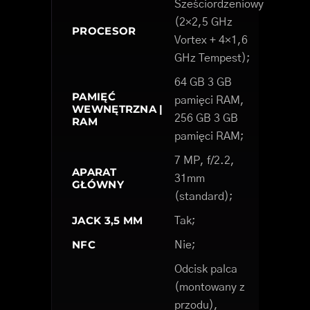
Sześciordzeniowy
(2×2,5 GHz
PROCESOR
Vortex + 4×1,6
GHz Tempest);
64 GB 3 GB
PAMIĘĆ
pamięci RAM,
WEWNĘTRZNA |
256 GB 3 GB
RAM
pamięci RAM;
7 MP, f/2.2,
APARAT
31mm
GŁÓWNY
(standard);
JACK 3,5 MM
Tak;
NFC
Nie;
Odcisk palca
(montowany z
przodu),