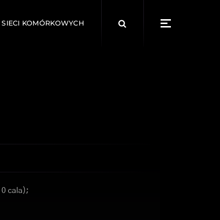
Search
 SIECI KOMÓRKOWYCH
for:
10 cala);