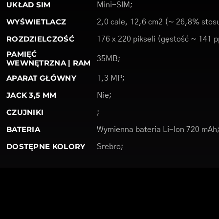
UKŁAD SIM
Mini-SIM;
WYŚWIETLACZ
2,0 cale, 12,6 cm2 (~ 26,8% stosu
ROZDZIELCZOŚĆ
176 x 220 pikseli (gęstość ~ 141 p
PAMIĘĆ
35MB;
WEWNĘTRZNA | RAM
APARAT GŁÓWNY
1,3 MP;
JACK 3,5 MM
Nie;
CZUJNIKI
;
BATERIA
Wymienna bateria Li-Ion 720 mAh
DOSTĘPNE KOLORY
Srebro;