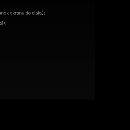
nek ekranu do ciała);
pi);
;