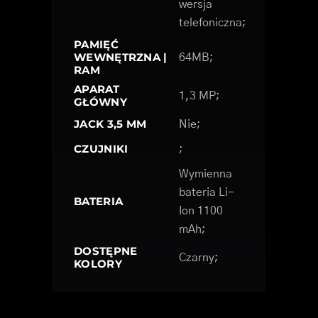
wersja
telefoniczna;
PAMIĘĆ
WEWNĘTRZNA |
64MB;
RAM
APARAT
1,3 MP;
GŁÓWNY
JACK 3,5 MM
Nie;
CZUJNIKI
;
Wymienna
bateria Li-
BATERIA
Ion 1100
mAh;
DOSTĘPNE
Czarny;
KOLORY