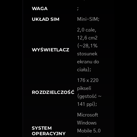
WAGA
;
UKŁAD SIM
Mini-SIM;
2,0 cale,
12,6 cm2
(~28,1%
WYŚWIETLACZ
stosunek
ekranu do
ciała);
176 x 220
pikseli
ROZDZIELCZOŚĆ
(gęstość ~
141 ppi);
Microsoft
Windows
SYSTEM
Mobile 5.0
OPERACYJNY