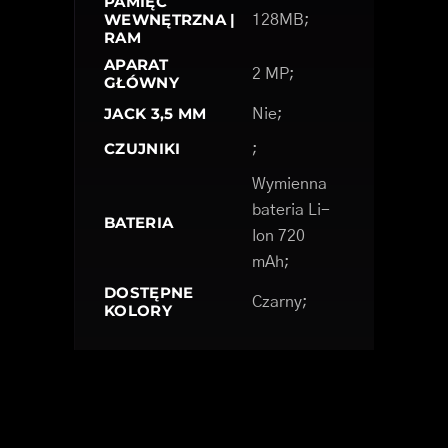
PAMIĘĆ
WEWNĘTRZNA |
128MB;
RAM
APARAT
2 MP;
GŁÓWNY
JACK 3,5 MM
Nie;
CZUJNIKI
;
Wymienna
bateria Li-
BATERIA
Ion 720
mAh;
DOSTĘPNE
Czarny;
KOLORY