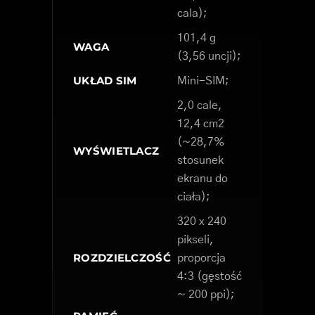
cala);
101,4 g
WAGA
(3,56 uncji);
UKŁAD SIM
Mini-SIM;
2,0 cale,
12,4 cm2
(~28,7%
WYŚWIETLACZ
stosunek
ekranu do
ciała);
320 x 240
pikseli,
ROZDZIELCZOŚĆ
proporcja
4:3 (gęstość
~ 200 ppi);