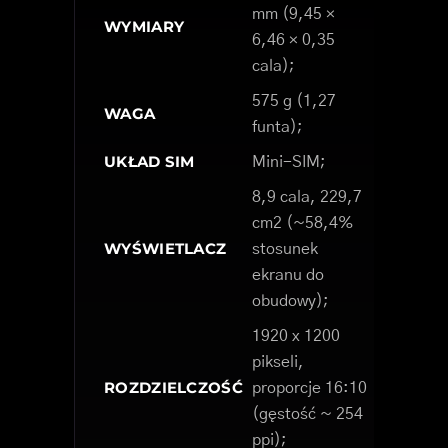
mm (9,45 ×
WYMIARY
6,46 × 0,35
cala);
575 g (1,27
WAGA
funta);
UKŁAD SIM
Mini-SIM;
8,9 cala, 229,7
cm2 (~58,4%
WYŚWIETLACZ
stosunek
ekranu do
obudowy);
1920 x 1200
pikseli,
ROZDZIELCZOŚĆ
proporcje 16:10
(gęstość ~ 254
ppi);