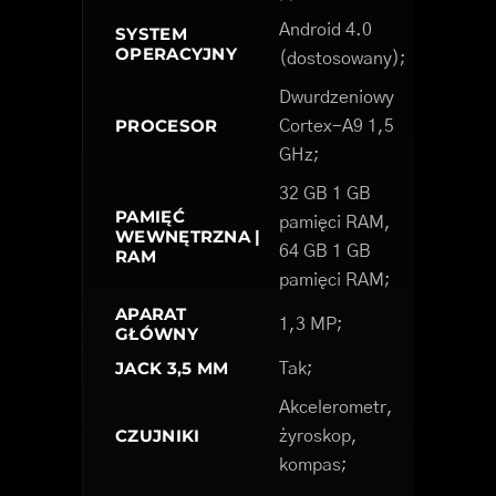
Android 4.0
SYSTEM
OPERACYJNY
(dostosowany);
Dwurdzeniowy
PROCESOR
Cortex-A9 1,5
GHz;
32 GB 1 GB
PAMIĘĆ
pamięci RAM,
WEWNĘTRZNA |
64 GB 1 GB
RAM
pamięci RAM;
APARAT
1,3 MP;
GŁÓWNY
JACK 3,5 MM
Tak;
Akcelerometr,
CZUJNIKI
żyroskop,
kompas;