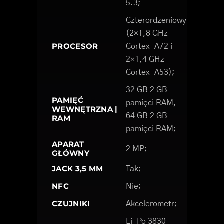
5.3;
Czterordzeniowy
(2×1,8 GHz
PROCESOR
Cortex-A72 i
2×1,4 GHz
Cortex-A53);
32 GB 2 GB
PAMIĘĆ
pamięci RAM,
WEWNĘTRZNA |
64 GB 2 GB
RAM
pamięci RAM;
APARAT
2 MP;
GŁÓWNY
JACK 3,5 MM
Tak;
NFC
Nie;
CZUJNIKI
Akcelerometr;
Li-Po 3830