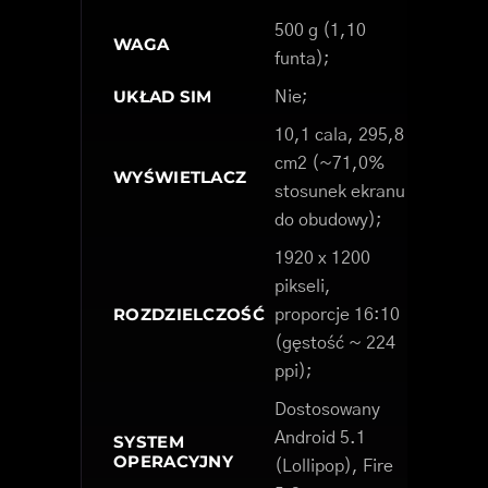
500 g (1,10
WAGA
funta);
UKŁAD SIM
Nie;
10,1 cala, 295,8
cm2 (~71,0%
WYŚWIETLACZ
stosunek ekranu
do obudowy);
1920 x 1200
pikseli,
ROZDZIELCZOŚĆ
proporcje 16:10
(gęstość ~ 224
ppi);
Dostosowany
Android 5.1
SYSTEM
OPERACYJNY
(Lollipop), Fire