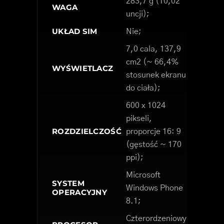
283,7 g (10,02
WAGA
uncji);
UKŁAD SIM
Nie;
7,0 cala, 137,9
cm2 (~ 66,4%
WYŚWIETLACZ
stosunek ekranu
do ciała);
600 x 1024
pikseli,
ROZDZIELCZOŚĆ
proporcje 16: 9
(gęstość ~ 170
ppi);
Microsoft
SYSTEM
Windows Phone
OPERACYJNY
8.1;
Czterordzeniowy