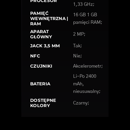
PROCESOR
1,33 GHz;
PAMIĘĆ
16 GB 1 GB
WEWNĘTRZNA |
pamięci RAM;
RAM
APARAT
2 MP;
GŁÓWNY
JACK 3,5 MM
Tak;
NFC
Nie;
CZUJNIKI
Akcelerometr;
Li-Po 2400
BATERIA
mAh,
nieusuwalny;
DOSTĘPNE
Czarny;
KOLORY