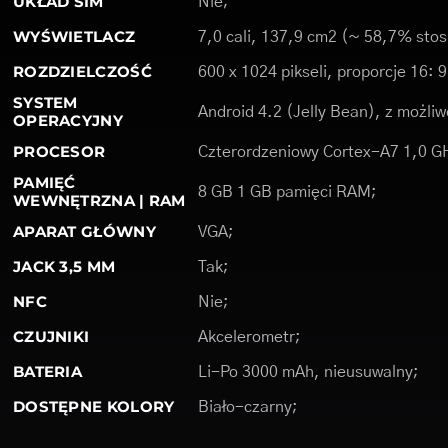
UKŁAD SIM
Nie;
WYŚWIETLACZ
7,0 cali, 137,9 cm2 (~ 58,7% stos
ROZDZIELCZOŚĆ
600 x 1024 pikseli, proporcje 16: 
SYSTEM
Android 4.2 (Jelly Bean), z możliwo
OPERACYJNY
PROCESOR
Czterordzeniowy Cortex-A7 1,0 G
PAMIĘĆ
8 GB 1 GB pamięci RAM;
WEWNĘTRZNA | RAM
APARAT GŁÓWNY
VGA;
JACK 3,5 MM
Tak;
NFC
Nie;
CZUJNIKI
Akcelerometr;
BATERIA
Li-Po 3000 mAh, nieusuwalny;
DOSTĘPNE KOLORY
Biało-czarny;