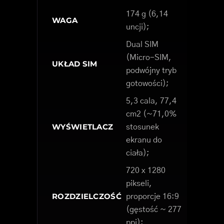
174 g (6,14
WAGA
uncji);
Dual SIM
(Micro-SIM,
UKŁAD SIM
podwójny tryb
gotowości);
5,3 cala, 77,4
cm2 (~71,0%
WYŚWIETLACZ
stosunek
ekranu do
ciała);
720 x 1280
pikseli,
ROZDZIELCZOŚĆ
proporcje 16:9
(gęstość ~ 277
ppi);