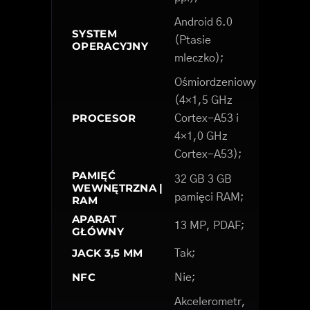
Android 6.0
SYSTEM
(Ptasie
OPERACYJNY
mleczko);
Ośmiordzeniowy
(4×1,5 GHz
PROCESOR
Cortex-A53 i
4×1,0 GHz
Cortex-A53);
PAMIĘĆ
32 GB 3 GB
WEWNĘTRZNA |
pamięci RAM;
RAM
APARAT
13 MP, PDAF;
GŁÓWNY
JACK 3,5 MM
Tak;
NFC
Nie;
Akcelerometr,