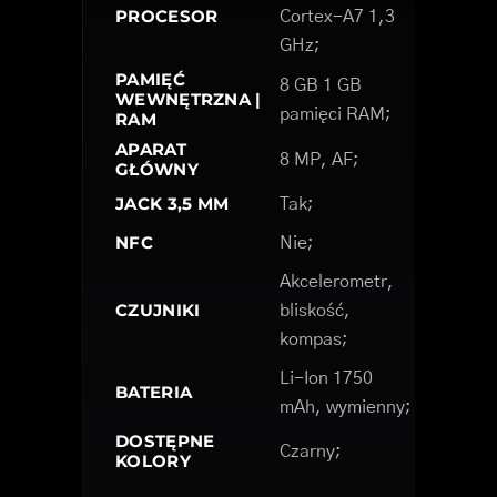
PROCESOR
Cortex-A7 1,3
GHz;
PAMIĘĆ
8 GB 1 GB
WEWNĘTRZNA |
pamięci RAM;
RAM
APARAT
8 MP, AF;
GŁÓWNY
JACK 3,5 MM
Tak;
NFC
Nie;
Akcelerometr,
CZUJNIKI
bliskość,
kompas;
Li-Ion 1750
BATERIA
mAh, wymienny;
DOSTĘPNE
Czarny;
KOLORY