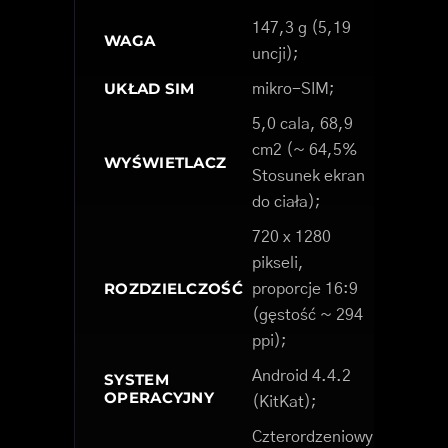
147,3 g (5,19
WAGA
uncji);
UKŁAD SIM
mikro-SIM;
5,0 cala, 68,9
cm2 (~ 64,5%
WYŚWIETLACZ
Stosunek ekran
do ciała);
720 x 1280
pikseli,
ROZDZIELCZOŚĆ
proporcje 16:9
(gęstość ~ 294
ppi);
Android 4.4.2
SYSTEM
OPERACYJNY
(KitKat);
Czterordzeniowy