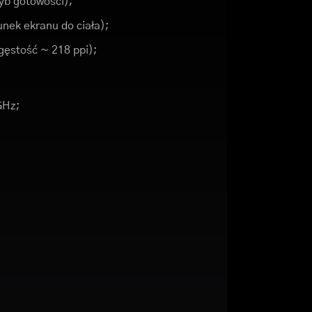
yb gotowości);
nek ekranu do ciała);
(gęstość ~ 218 ppi);
GHz;