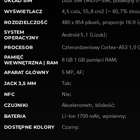
UKŁAD SIM
Dual SIM (Micro-SIM, podwójny tr
WYŚWIETLACZ
4,5 cala, 55,8 cm2 (~ 60,7% stosu
ROZDZIELCZOŚĆ
480 x 854 pikseli, proporcje 16:9 
SYSTEM
Android 5.1 (Lizak);
OPERACYJNY
PROCESOR
Czterordzeniowy Cortex-A53 1,0 
PAMIĘĆ
8 GB 1 GB pamięci RAM;
WEWNĘTRZNA | RAM
APARAT GŁÓWNY
5 MP, AF;
JACK 3,5 MM
Tak;
NFC
Nie;
CZUJNIKI
Akcelerometr, bliskość;
BATERIA
Li-Ion 1700 mAh, wymienny;
DOSTĘPNE KOLORY
Czarny;