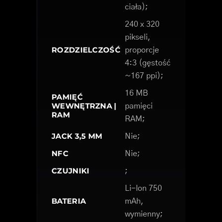
ciała);
240 x 320
pikseli,
ROZDZIELCZOŚĆ
proporcje
4:3 (gęstość
~167 ppi);
16 MB
PAMIĘĆ
WEWNĘTRZNA |
pamięci
RAM
RAM;
JACK 3,5 MM
Nie;
NFC
Nie;
CZUJNIKI
;
Li-Ion 750
BATERIA
mAh,
wymienny;