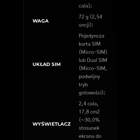
cala);
72 g (2,54
WAGA
uncji);
Pojedyncza
karta SIM
(Micro-SIM)
lub Dual SIM
UKŁAD SIM
(Micro-SIM,
podwójny
tryb
gotowości);
2,4 cala,
17,8 cm2
(~30,0%
WYŚWIETLACZ
stosunek
ekranu do