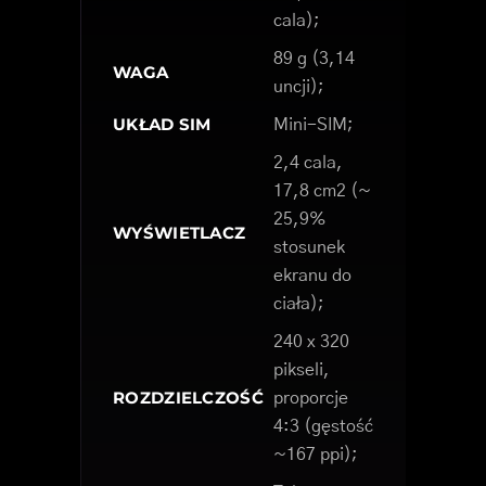
cala);
89 g (3,14
WAGA
uncji);
UKŁAD SIM
Mini-SIM;
2,4 cala,
17,8 cm2 (~
25,9%
WYŚWIETLACZ
stosunek
ekranu do
ciała);
240 x 320
pikseli,
ROZDZIELCZOŚĆ
proporcje
4:3 (gęstość
~167 ppi);