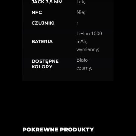
JACK 3,5 MM
Tak;
NFC
Nie;
CZUJNIKI
;
Li-Ion 1000
BATERIA
mAh,
wymienny;
Biało-
DOSTĘPNE
KOLORY
czarny;
POKREWNE PRODUKTY