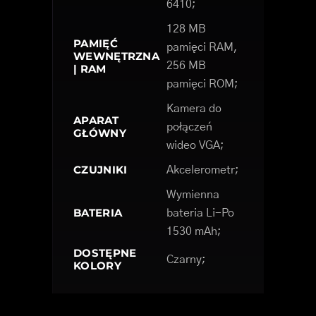
6410;
128 MB
PAMIĘĆ
pamięci RAM,
WEWNĘTRZNA
256 MB
| RAM
pamięci ROM;
Kamera do
APARAT
połączeń
GŁÓWNY
wideo VGA;
CZUJNIKI
Akcelerometr;
Wymienna
BATERIA
bateria Li-Po
1530 mAh;
DOSTĘPNE
Czarny;
KOLORY