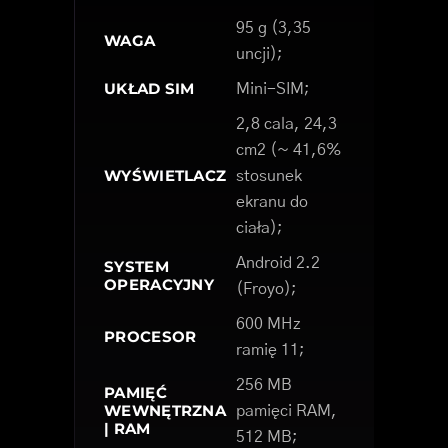
95 g (3,35
WAGA
uncji);
UKŁAD SIM
Mini-SIM;
2,8 cala, 24,3
cm2 (~ 41,6%
WYŚWIETLACZ
stosunek
ekranu do
ciała);
Android 2.2
SYSTEM
OPERACYJNY
(Froyo);
600 MHz
PROCESOR
ramię 11;
256 MB
PAMIĘĆ
WEWNĘTRZNA
pamięci RAM,
| RAM
512 MB;