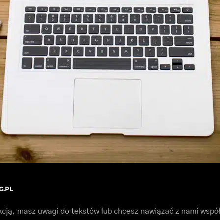
G.PL
kcją, masz uwagi do tekstów lub chcesz nawiązać z nami wspó